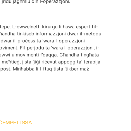
jridu jagħmlu din l-operazzjoni.
e
epe. L-ewwelnett, kirurgu li huwa espert fil-
Għandha tinkiseb informazzjoni dwar il-metodu
 dwar il-proċess ta ‘wara l-operazzjoni
viment. Fil-perjodu ta ‘wara l-operazzjoni, ir-
 qawwi u movimenti f’daqqa. Għandha tingħata
meħtieġ, jista ‘jiġi riċevut appoġġ ta’ terapija
post. Minħabba li l-ftuq tista ‘tikber maż-
ĊEMPEL ISSA
+90 535 723 27 61