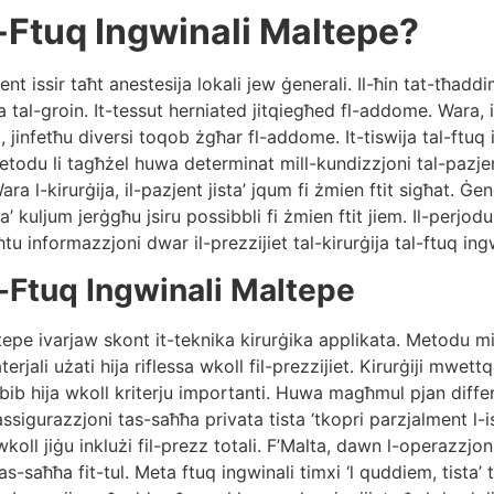
tal-Ftuq Ingwinali Maltepe?
ment issir taħt anestesija lokali jew ġenerali. Il-ħin tat-t
żona tal-groin. It-tessut herniated jitqiegħed fl-addome. Wa
, jinfetħu diversi toqob żgħar fl-addome. It-tiswija tal-ftuq
du li tagħżel huwa determinat mill-kundizzjoni tal-pazjent
 l-kirurġija, il-pazjent jista’ jqum fi żmien ftit sigħat. Ġener
t ta’ kuljum jerġgħu jsiru possibbli fi żmien ftit jiem. Il-perj
ħtu informazzjoni dwar il-prezzijiet tal-kirurġija tal-ftuq ing
al-Ftuq Ingwinali Maltepe
 Maltepe ivarjaw skont it-teknika kirurġika applikata. Metodu
terjali użati hija riflessa wkoll fil-prezzijiet. Kirurġiji mwett
bib hija wkoll kriterju importanti. Huwa magħmul pjan differe
ssigurazzjoni tas-saħħa privata tista ‘tkopri parzjalment l-isp
koll jiġu inklużi fil-prezz totali. F’Malta, dawn l-operazzjon
s-saħħa fit-tul. Meta ftuq ingwinali timxi ‘l quddiem, tista’ 