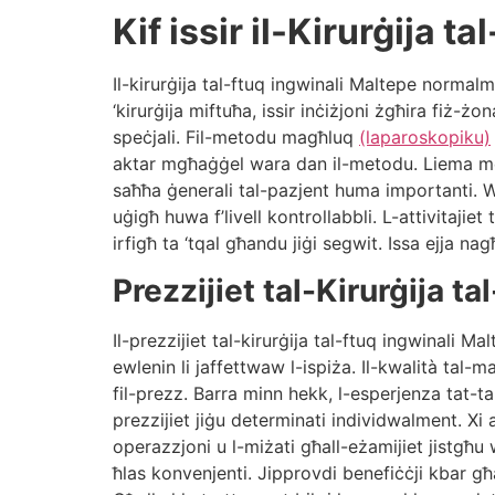
Kif issir il-Kirurġija 
Il-kirurġija tal-ftuq ingwinali Maltepe normal
‘kirurġija miftuħa, issir inċiżjoni żgħira fiż-
speċjali. Fil-metodu magħluq
(laparoskopiku)
aktar mgħaġġel wara dan il-metodu. Liema meto
saħħa ġenerali tal-pazjent huma importanti. Wara
uġigħ huwa f’livell kontrollabbli. L-attivitajie
irfigħ ta ‘tqal għandu jiġi segwit. Issa ejja nag
Prezzijiet tal-Kirurġija t
Il-prezzijiet tal-kirurġija tal-ftuq ingwinali
ewlenin li jaffettwaw l-ispiża. Il-kwalità tal-ma
fil-prezz. Barra minn hekk, l-esperjenza tat-ta
prezzijiet jiġu determinati individwalment. Xi a
operazzjoni u l-miżati għall-eżamijiet jistgħu w
ħlas konvenjenti. Jipprovdi benefiċċji kbar għa