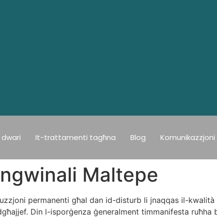
dwari
It-trattamenti tagħna
Blog
Komunikazzjoni
 Ingwinali Maltepe
oluzzjoni permanenti għal dan id-disturb li jnaqqas il-kwalità
dgħajjef. Din l-isporġenza ġeneralment timmanifesta ruħha bħ