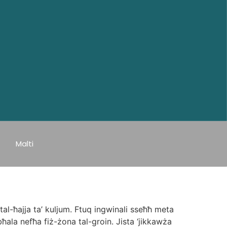
Malti
 tal-ħajja ta’ kuljum. Ftuq ingwinali sseħħ meta
ala nefħa fiż-żona tal-groin. Jista ‘jikkawża