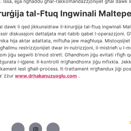
Issa, ejja ngħaddu għar-rakkomandazzjonijiet għal dawk li 
urġija tal-Ftuq Ingwinali Maltep
awk li qed jikkunsidraw il-kirurġija tal-ftuq ingwinali Malt
sir diskussjoni dettaljata mat-tabib qabel l-operazzjoni. 
nika hija aktar adattata, miftuħa jew magħluqa. Mistoqsijiet
llmu restrizzjonijiet dwar in-nutrizzjoni, il-mistrieħ u l-mo
om jiġu segwiti b’mod strett. Għandhom jiġu evitati rfigħ
gurata l-iġjene. Il-kontrolli m’għandhomx jiġu mfixkla. Jekk 
ikament lest għall-proċess. It-trattament m’għandux jiġi pos
a’ żżur
www.drhakanuzuoglu.com
.