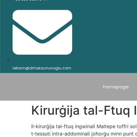
iletisim@drhakaununoglu.com
homepage
Kirurġija tal-Ftuq
Il-kirurġija tal-ftuq ingwinali Maltepe toffri s
t-tessuti intra-addominali joħorġu minn punt 