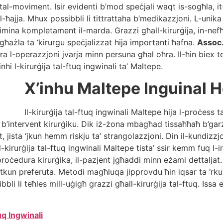
tal-moviment. Isir evidenti b’mod speċjali waqt is-sogħla, it-t
ajja. Mhux possibbli li tittrattaha b’medikazzjoni. L-unika sol
elimina kompletament il-marda. Grazzi għall-kirurġija, in-nefħ
għażla ta ‘kirurgu speċjalizzat hija importanti ħafna.
Assoc.
ra l-operazzjoni jvarja minn persuna għal oħra. Il-ħin biex ter
nhi l-kirurġija tal-ftuq ingwinali ta’ Maltepe.
X’inhu Maltepe Inguinal 
Il-kirurġija tal-ftuq ingwinali Maltepe hija l-proċess t
b’intervent kirurġiku. Dik iż-żona mbagħad tissaħħaħ b’garża 
tat, jista ‘jkun hemm riskju ta’ strangolazzjoni. Din il-kundiz
-kirurġija tal-ftuq ingwinali Maltepe tista’ ssir kemm fuq l-ir
roċedura kirurġika, il-pazjent jgħaddi minn eżami dettaljat. Wa
‘tkun preferuta. Metodi magħluqa jipprovdu ħin iqsar ta ‘rku
li li teħles mill-uġigħ grazzi għall-kirurġija tal-ftuq. Issa ejj
uq Ingwinali