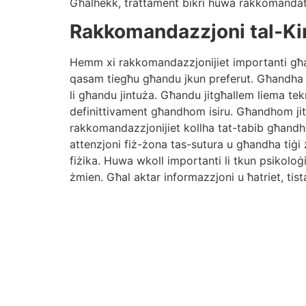
Għalhekk, trattament bikri huwa rakkomandat. 
Rakkomandazzjoni tal-Kir
Hemm xi rakkomandazzjonijiet importanti għal d
qasam tiegħu għandu jkun preferut. Għandha s
li għandu jintuża. Għandu jitgħallem liema tek
definittivament għandhom isiru. Għandhom jitgħa
rakkomandazzjonijiet kollha tat-tabib għandh
attenzjoni fiż-żona tas-sutura u għandha tiġi ż
fiżika. Huwa wkoll importanti li tkun psikoloġ
żmien. Għal aktar informazzjoni u ħatriet, tist