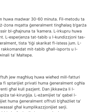
ħaddim huwa madwar 30-60 minuta. Fil-metodu ta
ra, iż-żona mqatta ġeneralment tingħalaq b’garża
 issir bl-għajnuna ta ‘kamera. L-irkupru huwa
. L-esperjenza tat-tabib u l-kundizzjoni tas-
alment, tista ‘tiġi skarikat fl-istess jum. L-
odu rakkomandat mit-tabib għall-isports u l-
winali ta’ Maltepe.
 miftuħ jew magħluq huwa wieħed mill-fatturi
qa fi sptarijiet privati ​​huma ġeneralment ogħla
nti għal kull pazjent. Dan jikkawża li l-
iża tal-kirurġija. L-eżamijiet ta’ qabel l-
ijiet huma ġeneralment offruti b’għażliet ta’
twassal għal kumplikazzjonijiet serji.