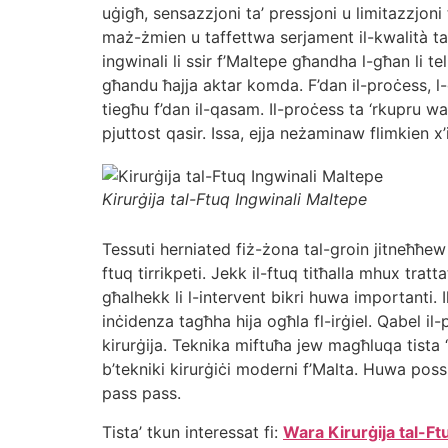
uġigħ, sensazzjoni ta’ pressjoni u limitazzjoni 
maż-żmien u taffettwa serjament il-kwalità tal-ħ
ingwinali li ssir f’Maltepe għandha l-għan li t
għandu ħajja aktar komda. F’dan il-proċess, l-
tiegħu f’dan il-qasam. Il-proċess ta ‘rkupru wa
pjuttost qasir. Issa, ejja neżaminaw flimkien x’i
Kirurġija tal-Ftuq Ingwinali Maltepe
Tessuti herniated fiż-żona tal-groin jitneħħew 
ftuq tirrikpeti. Jekk il-ftuq titħalla mhux trat
għalhekk li l-intervent bikri huwa importanti. Il
inċidenza tagħha hija ogħla fl-irġiel. Qabel il-p
kirurġija. Teknika miftuħa jew magħluqa tista 
b’tekniki kirurġiċi moderni f’Malta. Huwa possibb
pass pass.
Tista’ tkun interessat fi:
Wara Kirurġija tal-Ft