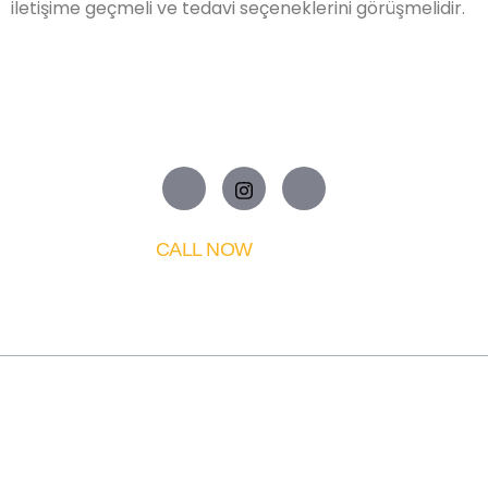
iletişime geçmeli ve tedavi seçeneklerini görüşmelidir.
CALL NOW
530 995 72 44
About Me
Assoc. Prof. Hakan Uzunoğlu is one of the leading