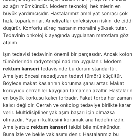
az ağrı mümkündür
. Modern teknoloji hekimlerin en
büyük yardımcısıdır. Hastalarımız ameliyat sonrası çok
hızla toparlanırlar. Ameliyatlar enfeksiyon riskini de ciddi
düşürür. Konforlu süreç hastanın moralini yüksek tutar.
Tedavinin onkolojik ayağında uygulanan metotlara göz
atalım.
Işın tedavisi tedavinin önemli bir parçasıdır
.
Ancak kolon
tümörlerinde radyoterapi nadiren uygulanır
.
Modern
rektum kanseri
tedavisinde bu durum standarttır
.
Ameliyat öncesi neoadjuvan tedavi tümörü küçültür
.
Böylece makat kaslarının korunma şansı artar
.
Makat
koruyucu cerrahiler kaygıları tamamen azaltır
.
Hastaların
en büyük korkusu kalıcı torbadır
.
Fakat torba her zaman
kalıcı değildir
.
Cerrah ve onkolog tedaviye birlikte karar
verir
. Multidisipliner yaklaşım başarı için olmazsa
olmazdır.
Yaşam kalitesini korumak ana hedefimizdir
.
Ameliyatsız
rektum kanseri
takibi bile mümkündür
.
Buna izle ve bekle yaklaşımı denir
. Hastalarımız bu