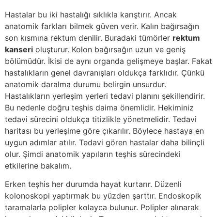
Hastalar bu iki hastalığı sıklıkla karıştırır
.
Ancak
anatomik farkları bilmek güven verir
. Kalın bağırsağın
son kısmına rektum denilir.
Buradaki tümörler
rektum
kanseri
oluşturur
.
Kolon bağırsağın uzun ve geniş
bölümüdür
.
İkisi de aynı organda gelişmeye başlar
.
Fakat
hastalıkların genel davranışları oldukça farklıdır
.
Çünkü
anatomik daralma durumu belirgin unsurdur
.
Hastalıkların yerleşim yerleri tedavi planını şekillendirir.
Bu nedenle doğru teşhis daima önemlidir. Hekiminiz
tedavi sürecini oldukça titizlikle yönetmelidir. Tedavi
haritası bu yerleşime göre çıkarılır. Böylece hastaya en
uygun adımlar atılır. Tedavi gören hastalar daha bilinçli
olur. Şimdi anatomik yapıların teşhis sürecindeki
etkilerine bakalım.
Erken teşhis her durumda hayat kurtarır
.
Düzenli
kolonoskopi yaptırmak bu yüzden şarttır
. Endoskopik
taramalarla polipler kolayca bulunur. Polipler alınarak