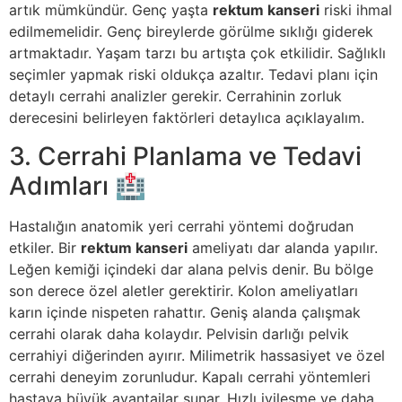
artık mümkündür.
Genç yaşta
rektum kanseri
riski ihmal
edilmemelidir
.
Genç bireylerde görülme sıklığı giderek
artmaktadır
. Yaşam tarzı bu artışta çok etkilidir. Sağlıklı
seçimler yapmak riski oldukça azaltır. Tedavi planı için
detaylı cerrahi analizler gerekir. Cerrahinin zorluk
derecesini belirleyen faktörleri detaylıca açıklayalım.
3. Cerrahi Planlama ve Tedavi
Adımları 🏥
Hastalığın anatomik yeri cerrahi yöntemi doğrudan
etkiler
.
Bir
rektum kanseri
ameliyatı dar alanda yapılır
.
Leğen kemiği içindeki dar alana pelvis denir
.
Bu bölge
son derece özel aletler gerektirir
.
Kolon ameliyatları
karın içinde nispeten rahattır
.
Geniş alanda çalışmak
cerrahi olarak daha kolaydır
.
Pelvisin darlığı pelvik
cerrahiyi diğerinden ayırır
.
Milimetrik hassasiyet ve özel
cerrahi deneyim zorunludur
.
Kapalı cerrahi yöntemleri
hastaya büyük avantajlar sunar
.
Hızlı iyileşme ve daha