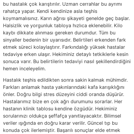
bu hastalık çok karıştırılır
. Uzman cerrahlar bu ayrımı
rahatça yapar. Kendi kendinize asla teşhis
koymamalısınız.
Karın ağrısı şikayeti genelde geç başlar
.
Halsizlik ve yorgunluk tabloya hızlıca eklenebilir. Kilo
kaybı dikkate alınması gereken durumdur. Tüm bu
sinyaller bedenin bir uyarısıdır. Belirtileri erkenden fark
etmek süreci kolaylaştırır. Farkındalığı yüksek hastalar
tedaviye erken ulaşır. Hekiminiz detaylı tetkiklerle kesin
sonuca varır. Bu belirtilerin tedaviyi nasıl şekillendirdiğini
hemen inceleyelim.
Hastalık teşhis edildikten sonra sakin kalmak mühimdir.
Farkları anlamak hasta yakınlarındaki kafa karışıklığını
önler
.
Doğru bilgi stres düzeyini ciddi oranda düşürür
.
Hastalarımız bize en çok ağrı durumunu sorarlar. Her
hastanın klinik tablosu kendine özgüdür. Hekiminiz
sorularınızı oldukça şeffafça yanıtlayacaktır. Bilimsel
veriler ışığında en doğru karar verilir. Güncel tıp bu
konuda çok ilerlemiştir. Başarılı sonuçlar elde etmek