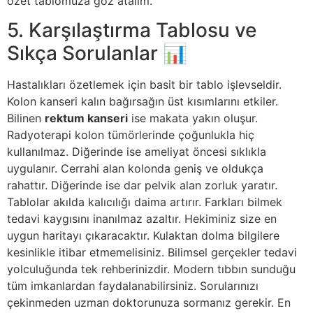
özet tablomuza göz atalım.
5. Karşılaştırma Tablosu ve
Sıkça Sorulanlar 📊
Hastalıkları özetlemek için basit bir tablo işlevseldir.
Kolon kanseri kalın bağırsağın üst kısımlarını etkiler.
Bilinen
rektum kanseri
ise makata yakın oluşur.
Radyoterapi kolon tümörlerinde çoğunlukla hiç
kullanılmaz
.
Diğerinde ise ameliyat öncesi sıklıkla
uygulanır
.
Cerrahi alan kolonda geniş ve oldukça
rahattır
.
Diğerinde ise dar pelvik alan zorluk yaratır
.
Tablolar akılda kalıcılığı daima artırır. Farkları bilmek
tedavi kaygısını inanılmaz azaltır. Hekiminiz size en
uygun haritayı çıkaracaktır. Kulaktan dolma bilgilere
kesinlikle itibar etmemelisiniz. Bilimsel gerçekler tedavi
yolculuğunda tek rehberinizdir. Modern tıbbın sunduğu
tüm imkanlardan faydalanabilirsiniz. Sorularınızı
çekinmeden uzman doktorunuza sormanız gerekir. En