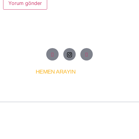
HEMEN ARAYIN
+90 535 723 27 61
Hakkımda
Doç. Dr. Hakan Uzunoğlu, Türkiye'nin önde gelen