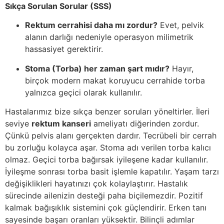
Sıkça Sorulan Sorular (SSS)
Rektum cerrahisi daha mı zordur?
Evet, pelvik
alanın darlığı nedeniyle operasyon milimetrik
hassasiyet gerektirir
.
Stoma (Torba) her zaman şart mıdır?
Hayır,
birçok modern makat koruyucu cerrahide torba
yalnızca geçici olarak kullanılır
.
Hastalarımız bize sıkça benzer soruları yöneltirler. İleri
seviye
rektum kanseri
ameliyatı diğerinden zordur.
Çünkü pelvis alanı gerçekten dardır
.
Tecrübeli bir cerrah
bu zorluğu kolayca aşar
. Stoma adı verilen torba kalıcı
olmaz.
Geçici torba bağırsak iyileşene kadar kullanılır
.
İyileşme sonrası torba basit işlemle kapatılır. Yaşam tarzı
değişiklikleri hayatınızı çok kolaylaştırır. Hastalık
sürecinde ailenizin desteği paha biçilemezdir. Pozitif
kalmak bağışıklık sistemini çok güçlendirir. Erken tanı
sayesinde başarı oranları yüksektir. Bilinçli adımlar