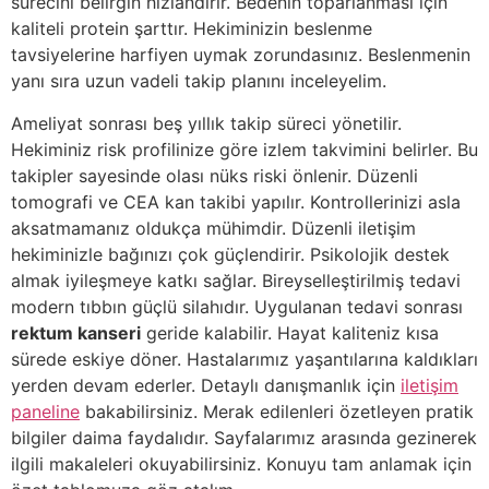
sürecini belirgin hızlandırır. Bedenin toparlanması için
kaliteli protein şarttır. Hekiminizin beslenme
tavsiyelerine harfiyen uymak zorundasınız. Beslenmenin
yanı sıra uzun vadeli takip planını inceleyelim.
Ameliyat sonrası beş yıllık takip süreci yönetilir
.
Hekiminiz risk profilinize göre izlem takvimini belirler
.
Bu
takipler sayesinde olası nüks riski önlenir
.
Düzenli
tomografi ve CEA kan takibi yapılır
. Kontrollerinizi asla
aksatmamanız oldukça mühimdir. Düzenli iletişim
hekiminizle bağınızı çok güçlendirir. Psikolojik destek
almak iyileşmeye katkı sağlar.
Bireyselleştirilmiş tedavi
modern tıbbın güçlü silahıdır
.
Uygulanan tedavi sonrası
rektum kanseri
geride kalabilir
. Hayat kaliteniz kısa
sürede eskiye döner. Hastalarımız yaşantılarına kaldıkları
yerden devam ederler.
Detaylı danışmanlık için
iletişim
paneline
bakabilirsiniz
. Merak edilenleri özetleyen pratik
bilgiler daima faydalıdır. Sayfalarımız arasında gezinerek
ilgili makaleleri okuyabilirsiniz. Konuyu tam anlamak için