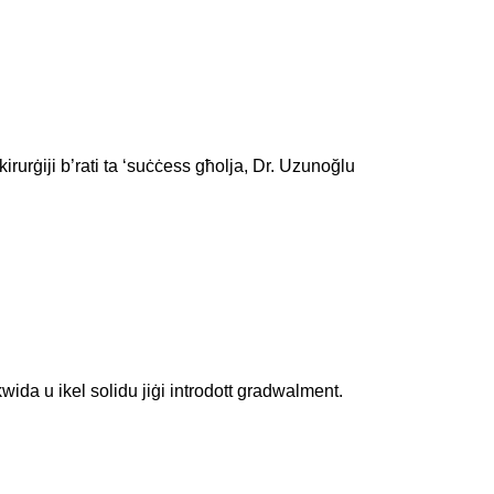
irurġiji b’rati ta ‘suċċess għolja, Dr. Uzunoğlu
likwida u ikel solidu jiġi introdott gradwalment.