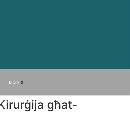
Malti
Kirurġija għat-