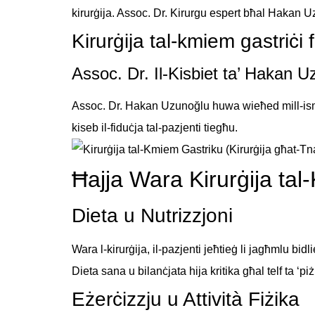
kirurġija. Assoc. Dr. Kirurgu espert bħal Hakan Uzu
Kirurġija tal-kmiem gastriċi 
Assoc. Dr. Il-Kisbiet ta’ Hakan 
Assoc. Dr. Hakan Uzunoğlu huwa wieħed mill-ismijiet
kiseb il-fiduċja tal-pazjenti tiegħu.
Ħajja Wara Kirurġija ta
Dieta u Nutrizzjoni
Wara l-kirurġija, il-pazjenti jeħtieġ li jagħmlu bidl
Dieta sana u bilanċjata hija kritika għal telf ta ‘piż
Eżerċizzju u Attività Fiżika