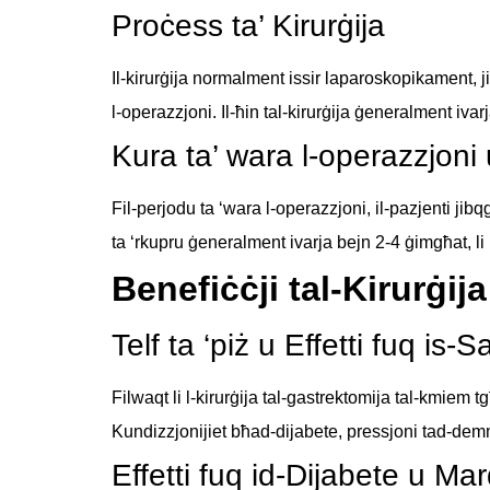
Proċess ta’ Kirurġija
Il-kirurġija normalment issir laparoskopikament, jiġ
l-operazzjoni. Il-ħin tal-kirurġija ġeneralment ivar
Kura ta’ wara l-operazzjoni 
Fil-perjodu ta ‘wara l-operazzjoni, il-pazjenti jibq
ta ‘rkupru ġeneralment ivarja bejn 2-4 ġimgħat, li
Benefiċċji tal-Kirurġi
Telf ta ‘piż u Effetti fuq is-
Filwaqt li l-kirurġija tal-gastrektomija tal-kmiem tgħ
Kundizzjonijiet bħad-dijabete, pressjoni tad-demm g
Effetti fuq id-Dijabete u Ma