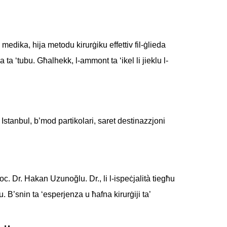
edika, hija metodu kirurġiku effettiv fil-ġlieda
ma ta ‘tubu. Għalhekk, l-ammont ta ‘ikel li jieklu l-
. Istanbul, b’mod partikolari, saret destinazzjoni
oc. Dr. Hakan Uzunoğlu. Dr., li l-ispeċjalità tiegħu
 B’snin ta ‘esperjenza u ħafna kirurġiji ta’