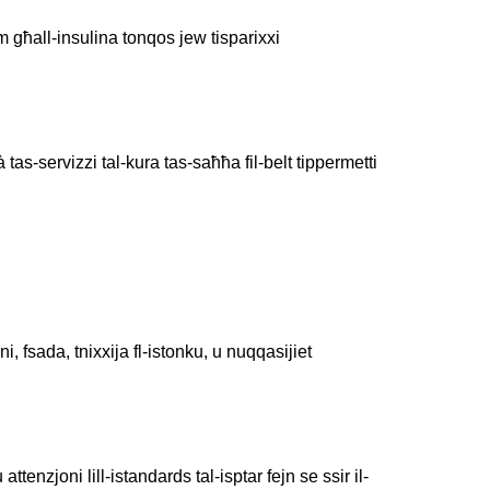
hom għall-insulina tonqos jew tisparixxi
à tas-servizzi tal-kura tas-saħħa fil-belt tippermetti
i, fsada, tnixxija fl-istonku, u nuqqasijiet
enzjoni lill-istandards tal-isptar fejn se ssir il-