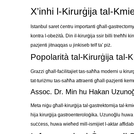
X’inhi l-Kirurġija tal-Km
Istanbul saret ċentru importanti għall-gastrectomy
kontra l-obeżità. Din il-kirurġija ssir billi tneħħi k
pazjenti jitnaqqas u jinkiseb telf ta’ piż.
Popolarità tal-Kirurġija tal
Grazzi għall-faċilitajiet tas-saħħa moderni u kirurg
tat-turiżmu tas-saħħa attraenti għall-pazjenti kemm
Assoc. Dr. Min hu Hakan Uzuno
Meta niġu għall-kirurġija tal-gastrektomija tal-kmi
hija kirurġija gastroenteroloġika. Uzunoğlu huwa ma
suċċess, huwa wieħed mill-ismijiet l-aktar affidabb