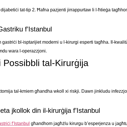
i dijabetiċi tat-tip 2. Ħafna pazjenti jirrappurtaw li l-ħtieġa tagħ
astriku f’Istanbul
astriċi bl-isptarijiet moderni u l-kirurgi esperti tagħha. Il-kwalit
komdu wara l-operazzjoni.
i Possibbli tal-Kirurġija
rektomija tal-kmiem għandha wkoll xi riskji. Dawn jinkludu infezzjon
ta jkollok din il-kirurġija f’Istanbul
striċi f’Istanbul
għandhom jagħżlu kirurgu b’esperjenza u jagħtu att