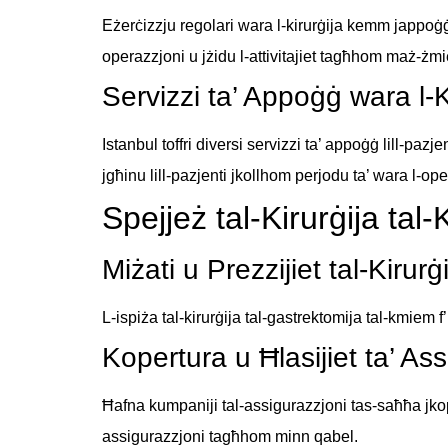
Eżerċizzju regolari wara l-kirurġija kemm jappoġġja 
operazzjoni u jżidu l-attivitajiet tagħhom maż-żmi
Servizzi ta’ Appoġġ wara l-Ki
Istanbul toffri diversi servizzi ta’ appoġġ lill-paz
jgħinu lill-pazjenti jkollhom perjodu ta’ wara l-o
Spejjeż tal-Kirurġija ta
Miżati u Prezzijiet tal-Kirurġ
L-ispiża tal-kirurġija tal-gastrektomija tal-kmiem f’
Kopertura u Ħlasijiet ta’ A
Ħafna kumpaniji tal-assigurazzjoni tas-saħħa jkopr
assigurazzjoni tagħhom minn qabel.