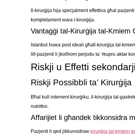
Il-kirurġija hija speċjalment effettiva għal pazjent
kompletament wara l-kirurġija.
Vantaġġi tal-Kirurġija tal-Kmiem G
Istanbul huwa post ideali għall-kirurġija tal-kmiem g
lill-pazjenti li jkollhom perjodu ta ‘rkupru aktar 
Riskji u Effetti sekondarj
Riskji Possibbli ta’ Kirurġija
Bħal kull intervent kirurġiku, il-kirurġija tal-gast
nutrittivi.
Affarijiet li għandek tikkonsidra me
Pazjenti li qed jikkunsidraw
kirurġija tal-kmiem ga