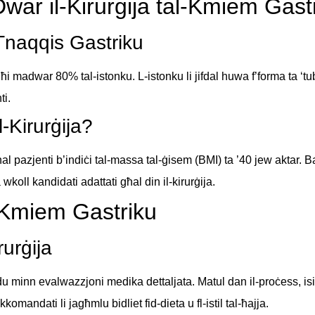
war il-Kirurġija tal-Kmiem Gast
’ Tnaqqis Gastriku
neħħi madwar 80% tal-istonku. L-istonku li jifdal huwa f’forma ta ‘t
ti.
-Kirurġija?
al pazjenti b’indiċi tal-massa tal-ġisem (BMI) ta ’40 jew aktar.
koll kandidati adattati għal din il-kirurġija.
l-Kmiem Gastriku
rurġija
 minn evalwazzjoni medika dettaljata. Matul dan il-proċess, isi
mandati li jagħmlu bidliet fid-dieta u fl-istil tal-ħajja.