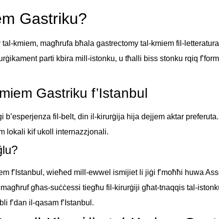
iem Gastriku?
 tal-kmiem, magħrufa bħala gastrectomy tal-kmiem fil-letteratura m
irurġikament parti kbira mill-istonku, u tħalli biss stonku rqiq f’for
-Kmiem Gastriku f’Istanbul
i b’esperjenza fil-belt, din il-kirurġija hija dejjem aktar preferuta
 lokali kif ukoll internazzjonali.
ğlu?
em f’Istanbul, wieħed mill-ewwel ismijiet li jiġi f’moħħi huwa Ass
għruf għas-suċċessi tiegħu fil-kirurġiji għat-tnaqqis tal-istonku.
li f’dan il-qasam f’Istanbul.