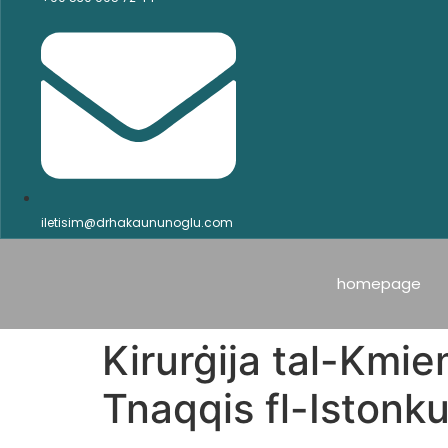
iletisim@drhakaununoglu.com
homepage
Kirurġija tal-Kmie
Tnaqqis fl-Istonku