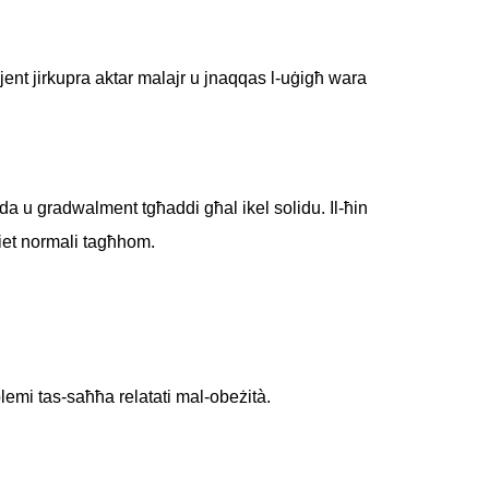
azjent jirkupra aktar malajr u jnaqqas l-uġigħ wara
wida u gradwalment tgħaddi għal ikel solidu. Il-ħin
jiet normali tagħhom.
problemi tas-saħħa relatati mal-obeżità.