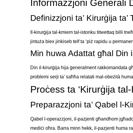
Informazzjoni Ġenerali D
Definizzjoni ta’ Kirurġija ta
Il-kirurġija tal-kmiem tal-istonku titwettaq billi t
jintuża biex jinkiseb telf ta ‘piż rapidu u permanen
Min huwa Adattat għal Din il
Din il-kirurġija hija ġeneralment rakkomandata għ
problemi serji ta’ saħħa relatati mal-obeżità huma w
Proċess ta ‘Kirurġija ta
Preparazzjoni ta’ Qabel l-Ki
Qabel l-operazzjoni, il-pazjenti għandhom jgħaddu
mediċi oħra. Barra minn hekk, il-pazjenti huma rakko