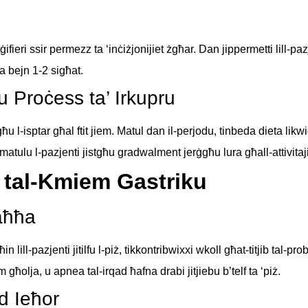
ifieri ssir permezz ta ‘inċiżjonijiet żgħar. Dan jippermetti lill-p
ja bejn 1-2 sigħat.
u Proċess ta’ Irkupru
għu l-isptar għal ftit jiem. Matul dan il-perjodu, tinbeda dieta lik
 matulu l-pazjenti jistgħu gradwalment jerġgħu lura għall-attivita
ja tal-Kmiem Gastriku
Saħħa
in lill-pazjenti jitilfu l-piż, tikkontribwixxi wkoll għat-titjib tal-
ħolja, u apnea tal-irqad ħafna drabi jitjiebu b’telf ta ‘piż.
rd Ieħor