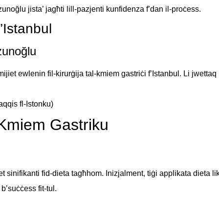
noğlu jista’ jagħti lill-pazjenti kunfidenza f’dan il-proċess.
f’Istanbul
Uzunoğlu
 ewlenin fil-kirurġija tal-kmiem gastriċi f’Istanbul. Li jwettaq k
l-Kmiem Gastriku
iet sinifikanti fid-dieta tagħhom. Inizjalment, tiġi applikata dieta 
 b’suċċess fit-tul.