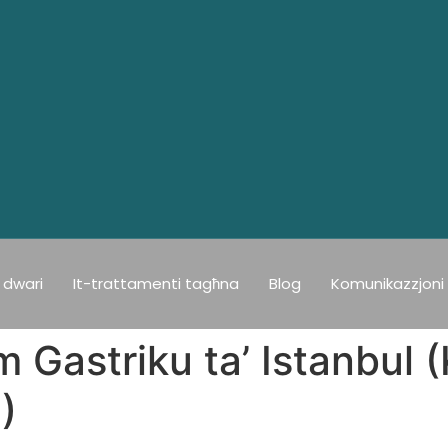
dwari
It-trattamenti tagħna
Blog
Komunikazzjoni
m Gastriku ta’ Istanbul (
)