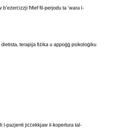
b’eżerċizzji ħfief fil-perjodu ta ‘wara l-
’ dietista, terapija fiżika u appoġġ psikoloġiku
l-pazjenti jiċċekkjaw il-kopertura tal-