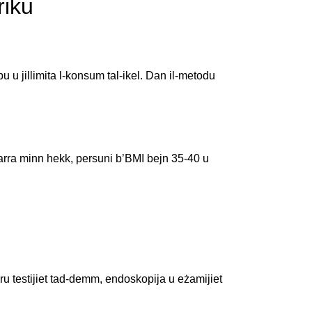
riku
ubu u jillimita l-konsum tal-ikel. Dan il-metodu
 Barra minn hekk, persuni b’BMI bejn 35-40 u
ru testijiet tad-demm, endoskopija u eżamijiet