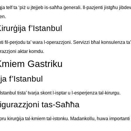
telf ta ‘piż u jtejjeb is-saħħa ġenerali. Il-pazjenti jistgħu jibdew 
en.
rurġija f’Istanbul
jenti fil-perjodu ta’ wara l-operazzjoni. Servizzi bħal konsulenza ta
perazzjoni aktar komdu.
l-Kmiem Gastriku
ija f’Istanbul
Istanbul tista’ tvarja skont l-isptar u l-esperjenza tal-kirurgu.
ssigurazzjoni tas-Saħħa
u kirurġija tal-kmiem tal-istonku. Madankollu, huwa importanti li 